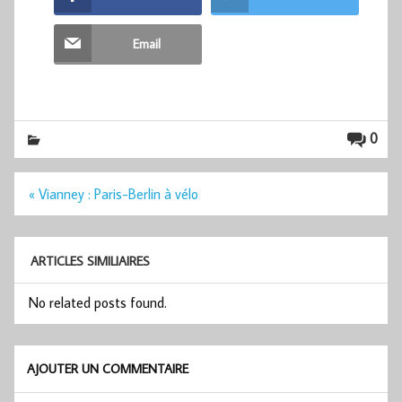
Email
0
Navigation
« Vianney : Paris-Berlin à vélo
de
l’article
ARTICLES SIMILIAIRES
No related posts found.
AJOUTER UN COMMENTAIRE