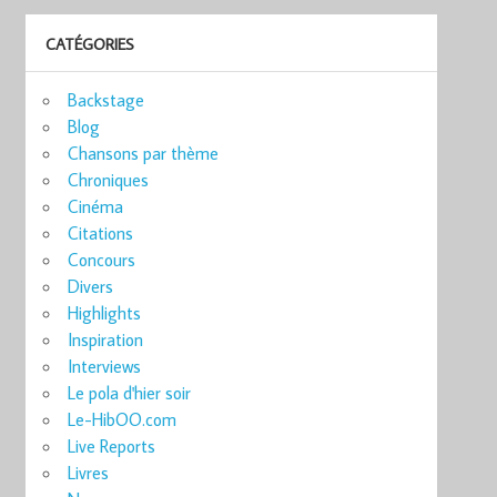
CATÉGORIES
Backstage
Blog
Chansons par thème
Chroniques
Cinéma
Citations
Concours
Divers
Highlights
Inspiration
Interviews
Le pola d'hier soir
Le-HibOO.com
Live Reports
Livres