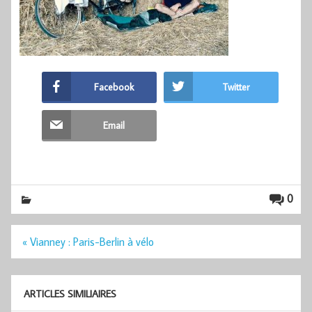
Facebook
Twitter
Email
0
Navigation
« Vianney : Paris-Berlin à vélo
de
l’article
ARTICLES SIMILIAIRES