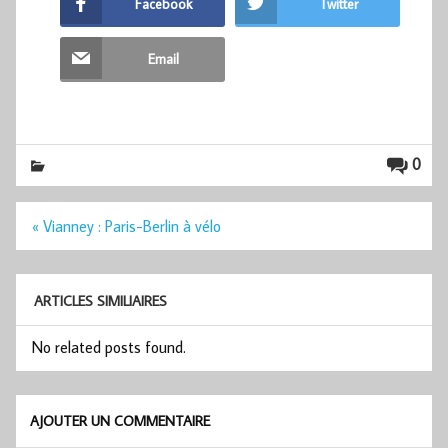
Facebook
Twitter
Email
0
Navigation
« Vianney : Paris-Berlin à vélo
de
l’article
ARTICLES SIMILIAIRES
No related posts found.
AJOUTER UN COMMENTAIRE