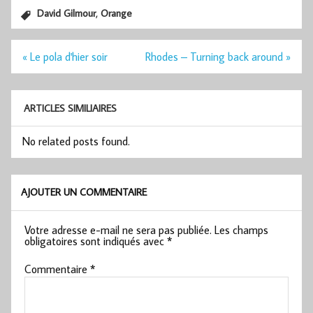
,
David Gilmour
Orange
Navigation
« Le pola d'hier soir
Rhodes – Turning back around »
de
l’article
ARTICLES SIMILIAIRES
No related posts found.
AJOUTER UN COMMENTAIRE
Votre adresse e-mail ne sera pas publiée.
Les champs
obligatoires sont indiqués avec
*
Commentaire
*