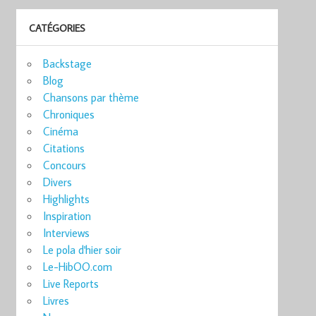
CATÉGORIES
Backstage
Blog
Chansons par thème
Chroniques
Cinéma
Citations
Concours
Divers
Highlights
Inspiration
Interviews
Le pola d'hier soir
Le-HibOO.com
Live Reports
Livres