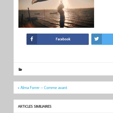
Facebook
Navigation
« Alma Forrer – Comme avant
de
l’article
ARTICLES SIMILIAIRES