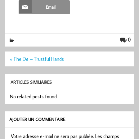
Email
0
Navigation
« The Dø – Trustful Hands
de
l’article
ARTICLES SIMILIAIRES
No related posts found.
AJOUTER UN COMMENTAIRE
Votre adresse e-mail ne sera pas publiée.
Les champs