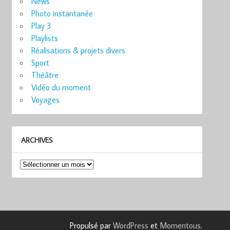
News
Photo instantanée
Play 3
Playlists
Réalisations & projets divers
Sport
Théâtre
Vidéo du moment
Voyages
ARCHIVES
Archives
Propulsé par
WordPress
et
Momentous
.