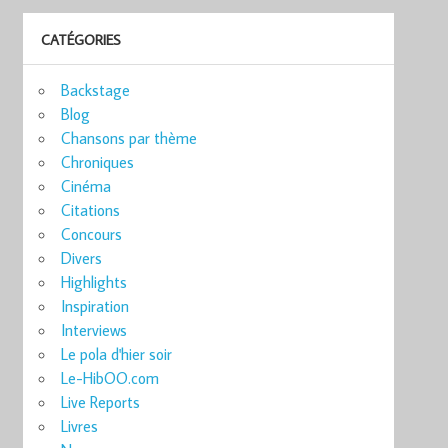
CATÉGORIES
Backstage
Blog
Chansons par thème
Chroniques
Cinéma
Citations
Concours
Divers
Highlights
Inspiration
Interviews
Le pola d'hier soir
Le-HibOO.com
Live Reports
Livres