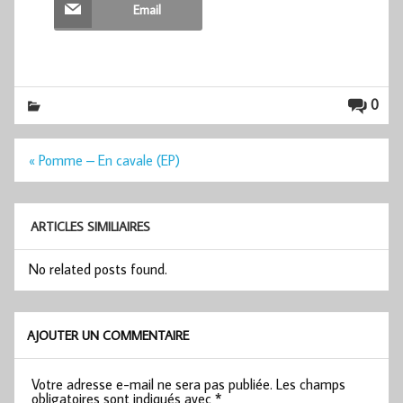
Email
0
Navigation
« Pomme – En cavale (EP)
de
l’article
ARTICLES SIMILIAIRES
No related posts found.
AJOUTER UN COMMENTAIRE
Votre adresse e-mail ne sera pas publiée.
Les champs
obligatoires sont indiqués avec
*