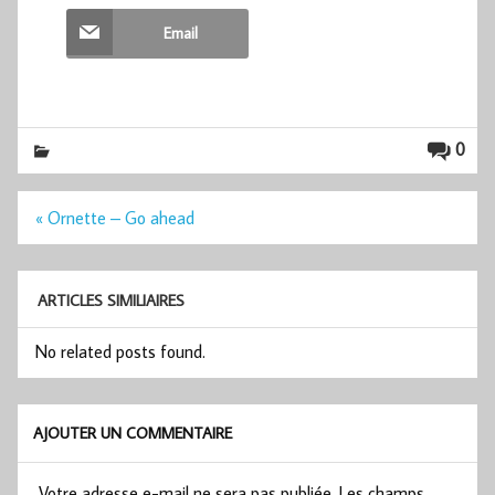
Email
0
Navigation
« Ornette – Go ahead
de
l’article
ARTICLES SIMILIAIRES
No related posts found.
AJOUTER UN COMMENTAIRE
Votre adresse e-mail ne sera pas publiée.
Les champs