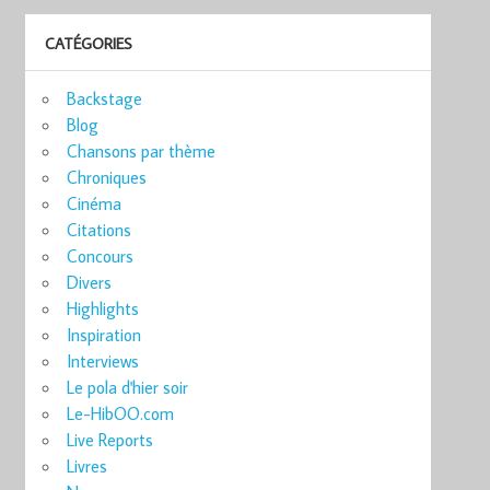
CATÉGORIES
Backstage
Blog
Chansons par thème
Chroniques
Cinéma
Citations
Concours
Divers
Highlights
Inspiration
Interviews
Le pola d'hier soir
Le-HibOO.com
Live Reports
Livres