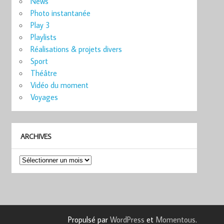
News
Photo instantanée
Play 3
Playlists
Réalisations & projets divers
Sport
Théâtre
Vidéo du moment
Voyages
ARCHIVES
Archives
Propulsé par
WordPress
et
Momentous
.