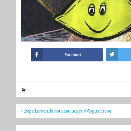
Facebook
Navigation
« Dope Lemon, le nouveau projet d’Angus Stone
de
l’article