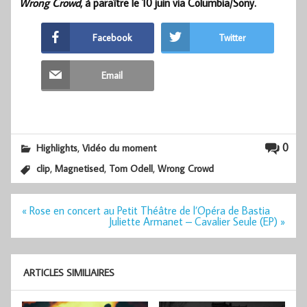
Wrong Crowd
, à paraître le 10 juin via Columbia/Sony.
Facebook
Twitter
Email
,
0
Highlights
Vidéo du moment
,
,
,
clip
Magnetised
Tom Odell
Wrong Crowd
Navigation
« Rose en concert au Petit Théâtre de l’Opéra de Bastia
de
Juliette Armanet – Cavalier Seule (EP) »
l’article
ARTICLES SIMILIAIRES