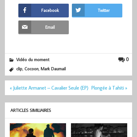
Facebook
Twitter
Email
0
Vidéo du moment
,
,
clip
Cocoon
Mark Daumail
Navigation
« Juliette Armanet – Cavalier Seule (EP)
Plongée à Tahiti »
de
l’article
ARTICLES SIMILIAIRES