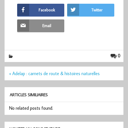
Facebook
Twitter
Email
0
Navigation
« Adelap : carnets de route & histoires naturelles
de
l’article
ARTICLES SIMILIAIRES
No related posts found.