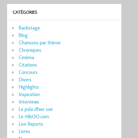
CATÉGORIES
Backstage
Blog
Chansons par thème
Chroniques
Cinéma
Citations
Concours
Divers
Highlights
Inspiration
Interviews
Le pola d'hier soir
Le-HibOO.com
Live Reports
Livres