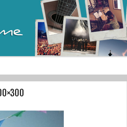
00×300