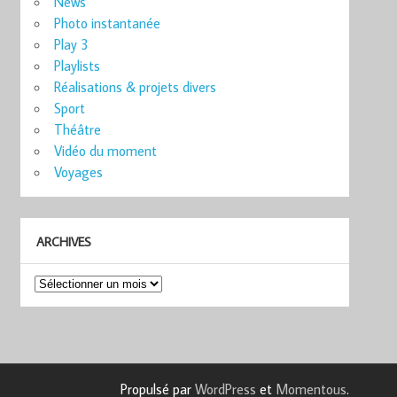
News
Photo instantanée
Play 3
Playlists
Réalisations & projets divers
Sport
Théâtre
Vidéo du moment
Voyages
ARCHIVES
Archives
Propulsé par
WordPress
et
Momentous
.