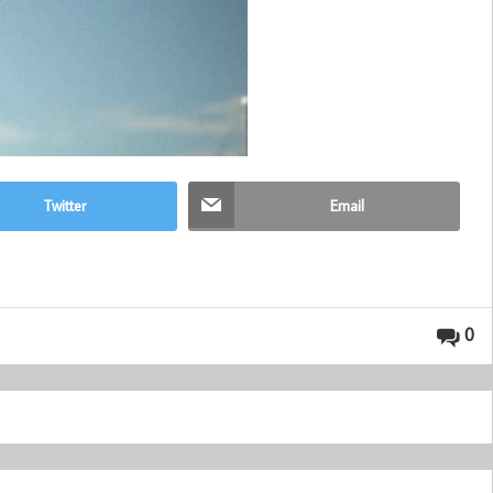
Twitter
Email
0