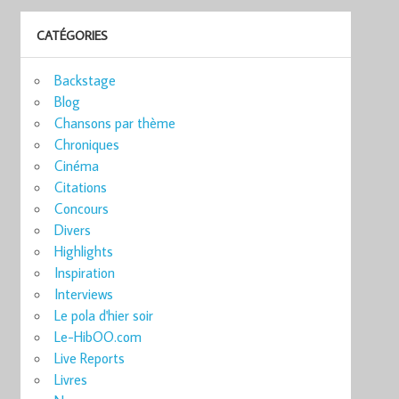
CATÉGORIES
Backstage
Blog
Chansons par thème
Chroniques
Cinéma
Citations
Concours
Divers
Highlights
Inspiration
Interviews
Le pola d'hier soir
Le-HibOO.com
Live Reports
Livres