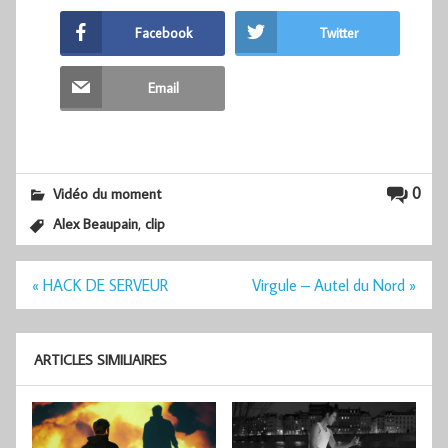
Facebook
Twitter
Email
0
Vidéo du moment
,
Alex Beaupain
clip
Navigation
« HACK DE SERVEUR
Virgule – Autel du Nord »
de
l’article
ARTICLES SIMILIAIRES