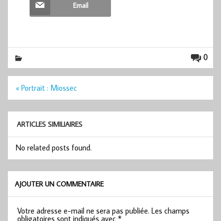
Email
0
Navigation
« Portrait : Miossec
de
l’article
ARTICLES SIMILIAIRES
No related posts found.
AJOUTER UN COMMENTAIRE
Votre adresse e-mail ne sera pas publiée.
Les champs
obligatoires sont indiqués avec
*