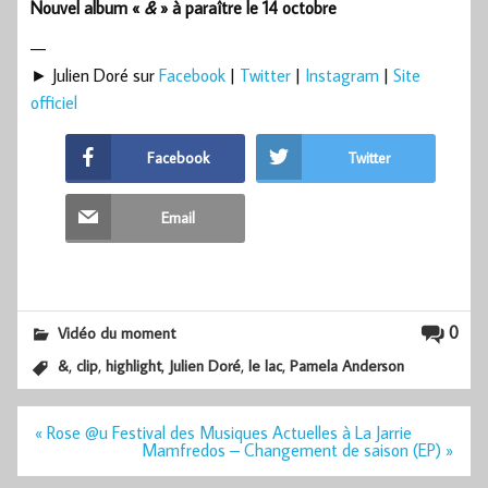
Nouvel album «
&
» à paraître le 14 octobre
—
► Julien Doré sur
Facebook
|
Twitter
|
Instagram
|
Site
officiel
Facebook
Twitter
Email
0
Vidéo du moment
,
,
,
,
,
&
clip
highlight
Julien Doré
le lac
Pamela Anderson
Navigation
« Rose @u Festival des Musiques Actuelles à La Jarrie
de
Mamfredos – Changement de saison (EP) »
l’article