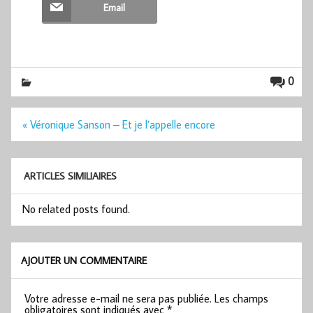
Email
0
Navigation
« Véronique Sanson – Et je l’appelle encore
de
l’article
ARTICLES SIMILIAIRES
No related posts found.
AJOUTER UN COMMENTAIRE
Votre adresse e-mail ne sera pas publiée.
Les champs
obligatoires sont indiqués avec
*