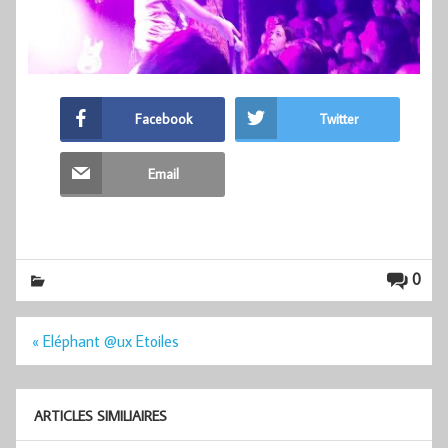
Facebook
Twitter
Email
0
Navigation
« Eléphant @ux Etoiles
de
l’article
ARTICLES SIMILIAIRES