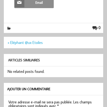
Email
0
Navigation
« Eléphant @ux Etoiles
de
l’article
ARTICLES SIMILIAIRES
No related posts found.
AJOUTER UN COMMENTAIRE
Votre adresse e-mail ne sera pas publiée.
Les champs
obligatoires sont indiqués avec
*