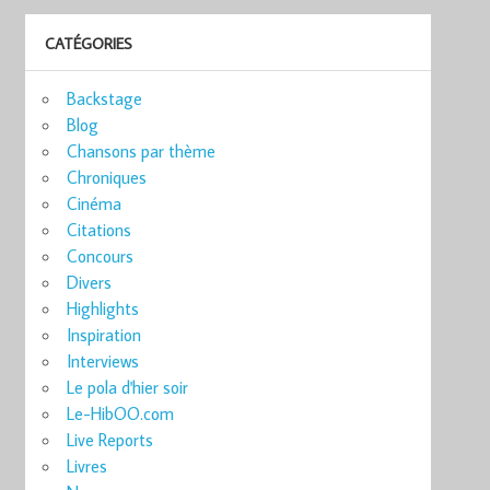
CATÉGORIES
Backstage
Blog
Chansons par thème
Chroniques
Cinéma
Citations
Concours
Divers
Highlights
Inspiration
Interviews
Le pola d'hier soir
Le-HibOO.com
Live Reports
Livres