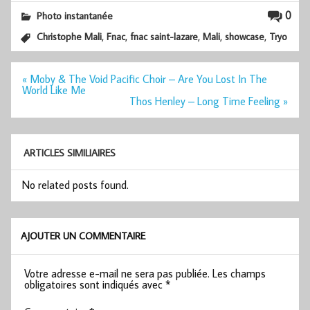
0
Photo instantanée
,
,
,
,
,
Christophe Mali
Fnac
fnac saint-lazare
Mali
showcase
Tryo
Navigation
« Moby & The Void Pacific Choir – Are You Lost In The
de
World Like Me
l’article
Thos Henley – Long Time Feeling »
ARTICLES SIMILIAIRES
No related posts found.
AJOUTER UN COMMENTAIRE
Votre adresse e-mail ne sera pas publiée.
Les champs
obligatoires sont indiqués avec
*