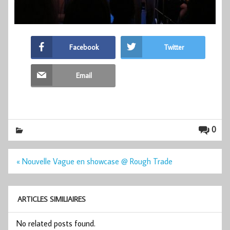
Facebook
Twitter
Email
0
Navigation
« Nouvelle Vague en showcase @ Rough Trade
de
l’article
ARTICLES SIMILIAIRES
No related posts found.