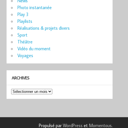
News
Photo instantanée
Play 3
Playlists
Réalisations & projets divers
Sport
Théâtre
Vidéo du moment
Voyages
ARCHIVES
Archives
Propulsé par
WordPress
et
Momentous
.