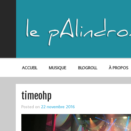
ACCUEIL
MUSIQUE
BLOGROLL
À PROPOS
timeohp
Posted on
22 novembre 2016