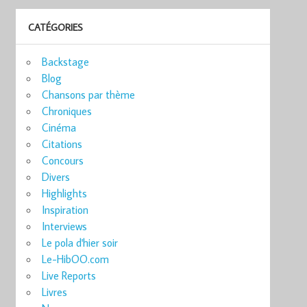
CATÉGORIES
Backstage
Blog
Chansons par thème
Chroniques
Cinéma
Citations
Concours
Divers
Highlights
Inspiration
Interviews
Le pola d'hier soir
Le-HibOO.com
Live Reports
Livres