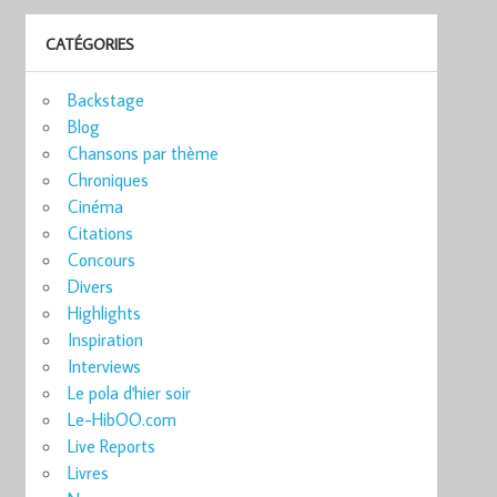
CATÉGORIES
Backstage
Blog
Chansons par thème
Chroniques
Cinéma
Citations
Concours
Divers
Highlights
Inspiration
Interviews
Le pola d'hier soir
Le-HibOO.com
Live Reports
Livres