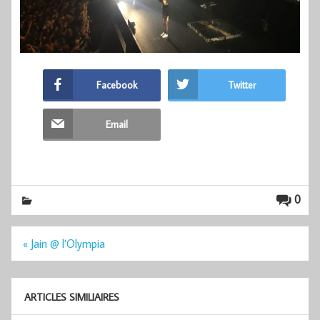
Facebook
Twitter
Email
0
Navigation
« Jain @ l’Olympia
de
l’article
ARTICLES SIMILIAIRES