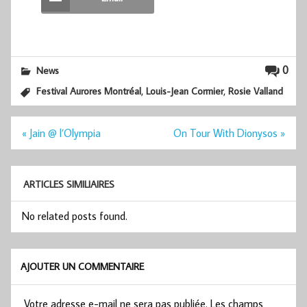
0
News
,
,
Festival Aurores Montréal
Louis-Jean Cormier
Rosie Valland
Navigation
« Jain @ l’Olympia
On Tour With Dionysos »
de
l’article
ARTICLES SIMILIAIRES
No related posts found.
AJOUTER UN COMMENTAIRE
Votre adresse e-mail ne sera pas publiée.
Les champs