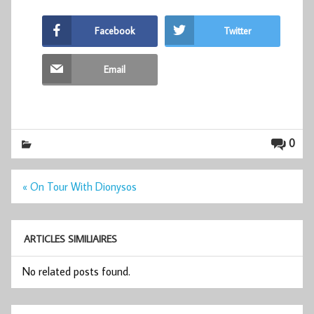
Facebook
Twitter
Email
0
Navigation
« On Tour With Dionysos
de
l’article
ARTICLES SIMILIAIRES
No related posts found.