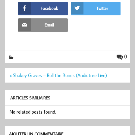
Facebook
Twitter
Email
0
Navigation
« Shakey Graves – Roll the Bones (Audiotree Live)
de
l’article
ARTICLES SIMILIAIRES
No related posts found.
AJOUTER UN COMMENTAIRE