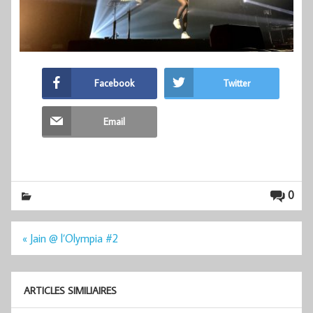
Facebook
Twitter
Email
0
Navigation
« Jain @ l’Olympia #2
de
l’article
ARTICLES SIMILIAIRES