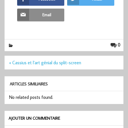
Email
0
Navigation
« Cassius et l’art génial du split-screen
de
l’article
ARTICLES SIMILIAIRES
No related posts found.
AJOUTER UN COMMENTAIRE