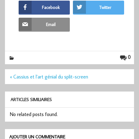
Facebook
Twitter
Email
0
Navigation
« Cassius et l’art génial du split-screen
de
l’article
ARTICLES SIMILIAIRES
No related posts found.
AJOUTER UN COMMENTAIRE