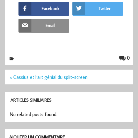
Facebook
Twitter
Email
0
Navigation
« Cassius et l’art génial du split-screen
de
l’article
ARTICLES SIMILIAIRES
No related posts found.
AJOUTER UN COMMENTAIRE