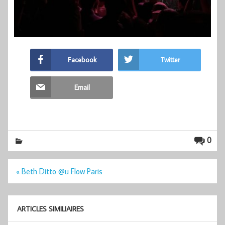
Facebook
Twitter
Email
0
Navigation
« Beth Ditto @u Flow Paris
de
l’article
ARTICLES SIMILIAIRES