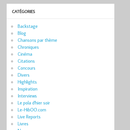
CATÉGORIES
Backstage
Blog
Chansons par thème
Chroniques
Cinéma
Citations
Concours
Divers
Highlights
Inspiration
Interviews
Le pola d'hier soir
Le-HibOO.com
Live Reports
Livres