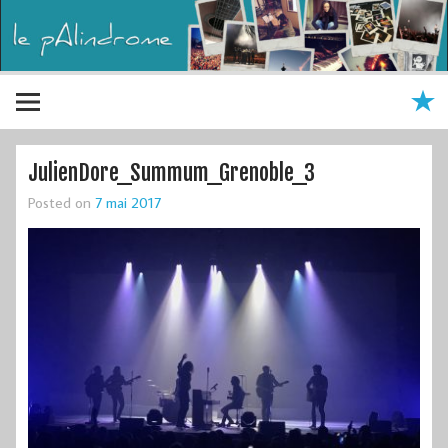
JulienDore_Summum_Grenoble_3
Posted on
7 mai 2017