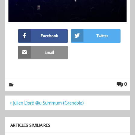
Facebook
Twitter
Email
0
Navigation
« Julien Doré @u Summum (Grenoble)
de
l’article
ARTICLES SIMILIAIRES