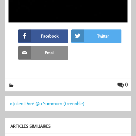
Facebook
Twitter
Email
0
Navigation
« Julien Doré @u Summum (Grenoble)
de
l’article
ARTICLES SIMILIAIRES