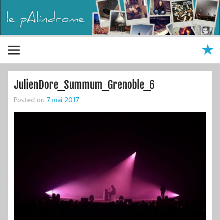
JulienDore_Summum_Grenoble_6
Posted on
7 mai 2017