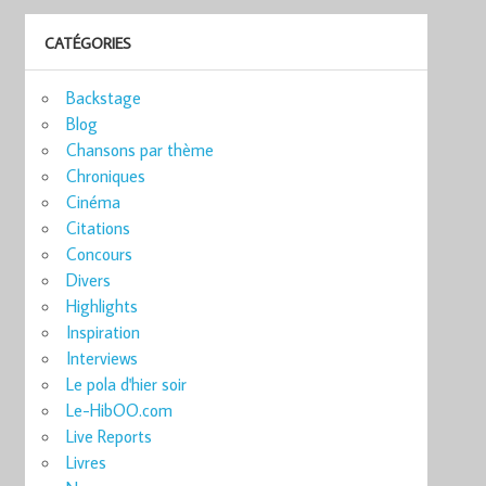
CATÉGORIES
Backstage
Blog
Chansons par thème
Chroniques
Cinéma
Citations
Concours
Divers
Highlights
Inspiration
Interviews
Le pola d'hier soir
Le-HibOO.com
Live Reports
Livres