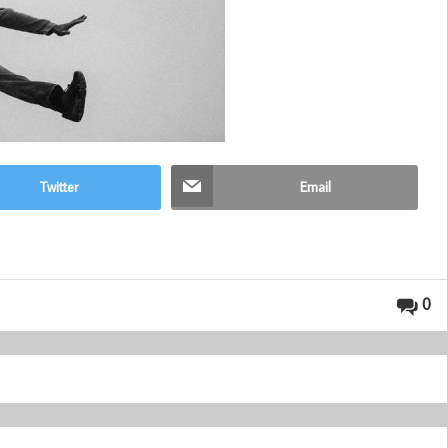
Twitter
Email
0