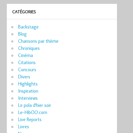
CATÉGORIES
Backstage
Blog
Chansons par thème
Chroniques
Cinéma
Citations
Concours
Divers
Highlights
Inspiration
Interviews
Le pola d'hier soir
Le-HibOO.com
Live Reports
Livres