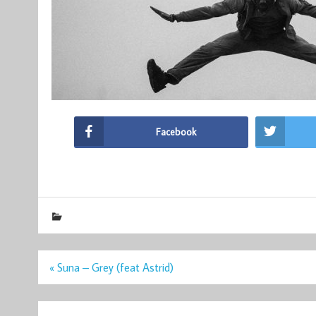
Facebook
Navigation
« Suna – Grey (feat Astrid)
de
l’article