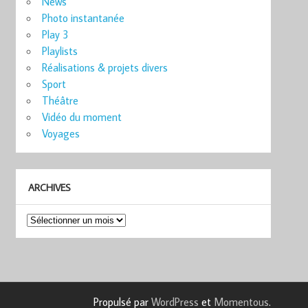
News
Photo instantanée
Play 3
Playlists
Réalisations & projets divers
Sport
Théâtre
Vidéo du moment
Voyages
ARCHIVES
Archives
Propulsé par
WordPress
et
Momentous
.