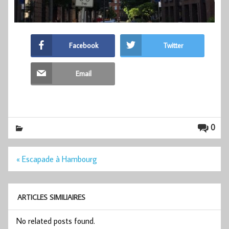
Facebook
Twitter
Email
0
Navigation
« Escapade à Hambourg
de
l’article
ARTICLES SIMILIAIRES
No related posts found.