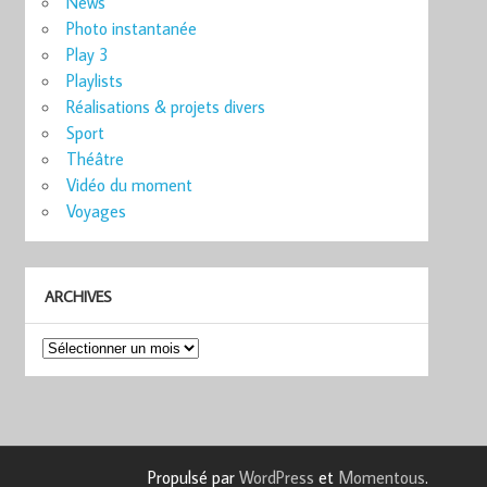
News
Photo instantanée
Play 3
Playlists
Réalisations & projets divers
Sport
Théâtre
Vidéo du moment
Voyages
ARCHIVES
Archives
Propulsé par
WordPress
et
Momentous
.