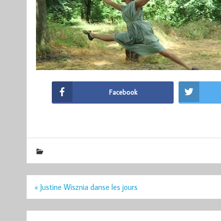
Facebook
Navigation
« Justine Wisznia danse les jours
de
l’article