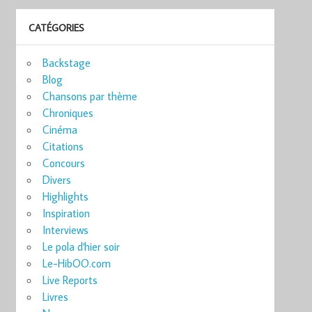
CATÉGORIES
Backstage
Blog
Chansons par thème
Chroniques
Cinéma
Citations
Concours
Divers
Highlights
Inspiration
Interviews
Le pola d'hier soir
Le-HibOO.com
Live Reports
Livres