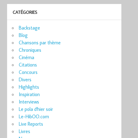
CATÉGORIES
Backstage
Blog
Chansons par thème
Chroniques
Cinéma
Citations
Concours
Divers
Highlights
Inspiration
Interviews
Le pola d'hier soir
Le-HibOO.com
Live Reports
Livres