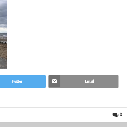
Twitter
Email
0