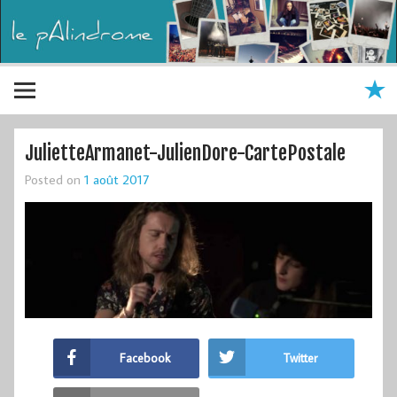
JulietteArmanet-JulienDore-CartePostale
Posted on
1 août 2017
Facebook
Twitter