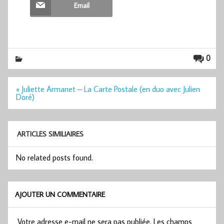
Email
0
Navigation
« Juliette Armanet – La Carte Postale (en duo avec Julien
de
Doré)
l’article
ARTICLES SIMILIAIRES
No related posts found.
AJOUTER UN COMMENTAIRE
Votre adresse e-mail ne sera pas publiée.
Les champs