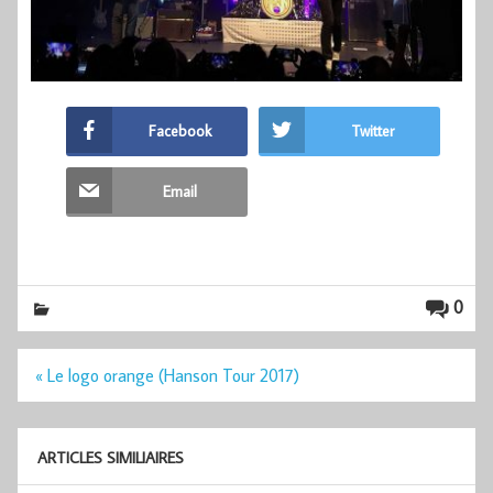
Facebook
Twitter
Email
0
Navigation
« Le logo orange (Hanson Tour 2017)
de
l’article
ARTICLES SIMILIAIRES