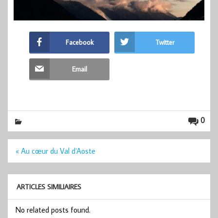
Facebook
Twitter
Email
0
Navigation
« Au cœur du Val d’Aoste
de
l’article
ARTICLES SIMILIAIRES
No related posts found.