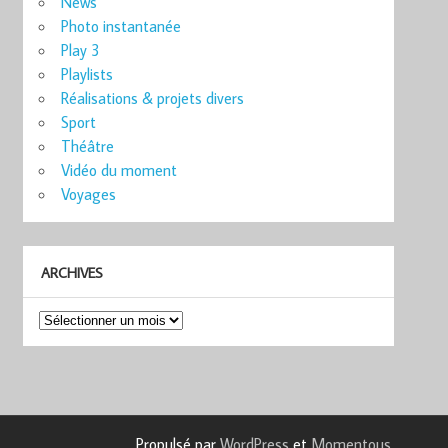
News
Photo instantanée
Play 3
Playlists
Réalisations & projets divers
Sport
Théâtre
Vidéo du moment
Voyages
ARCHIVES
Archives
Propulsé par
WordPress
et
Momentous
.