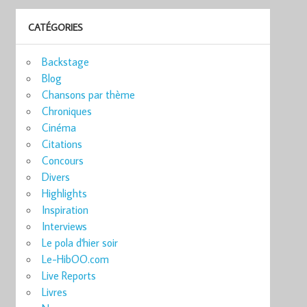
CATÉGORIES
Backstage
Blog
Chansons par thème
Chroniques
Cinéma
Citations
Concours
Divers
Highlights
Inspiration
Interviews
Le pola d'hier soir
Le-HibOO.com
Live Reports
Livres