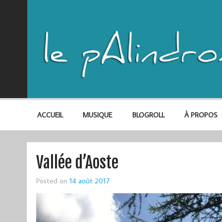
ACCUEIL
MUSIQUE
BLOGROLL
À PROPOS
Vallée d’Aoste
Posted on
14 août 2017