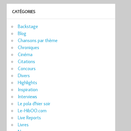
CATÉGORIES
Backstage
Blog
Chansons par thème
Chroniques
Cinéma
Citations
Concours
Divers
Highlights
Inspiration
Interviews
Le pola d'hier soir
Le-HibOO.com
Live Reports
Livres