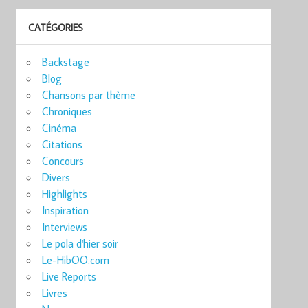
CATÉGORIES
Backstage
Blog
Chansons par thème
Chroniques
Cinéma
Citations
Concours
Divers
Highlights
Inspiration
Interviews
Le pola d'hier soir
Le-HibOO.com
Live Reports
Livres